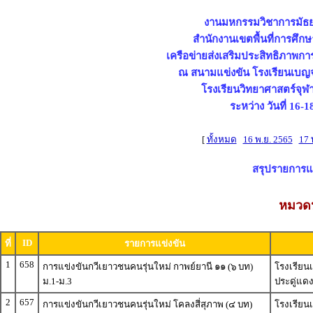
งานมหกรรมวิชาการมัธยมศ
สำนักงานเขตพื้นที่การศึก
เครือข่ายส่งเสริมประสิทธิภาพก
ณ สนามแข่งขัน โรงเรียนเบญจ
โรงเรียนวิทยาศาสตร์จุ
ระหว่าง วันที่ 16
[
ทั้งหมด
16 พ.ย. 2565
17 
สรุปรายการแข่
หมวดห
ID
ที่
รายการแข่งขัน
1
658
การแข่งขันกวีเยาวชนคนรุ่นใหม่ กาพย์ยานี ๑๑ (๖ บท)
โรงเรียนเ
ม.1-ม.3
ประดู่แด
2
657
การแข่งขันกวีเยาวชนคนรุ่นใหม่ โคลงสี่สุภาพ (๔ บท)
โรงเรียนเ