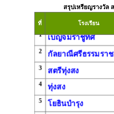
สรุปเหรียญรางวัล 
ที่
โรงเรียน
1
เบญจมราชูทิศ
2
กัลยาณีศรีธรรมราช
3
สตรีทุ่งสง
4
ทุ่งสง
5
โยธินบำรุง