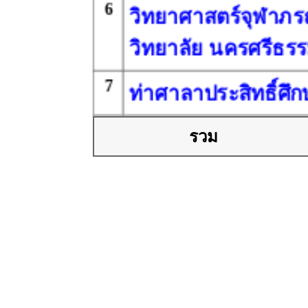
6
วิทยาศาสตร์จุฬาภ
วิทยาลัย นครศรีธร
7
ท่าศาลาประสิทธิ์ศึ
8
เฉลิมพระเกียรติสมเ
รวม
ศรีนครินทร์
นครศรีธรรมราช
9
หัวไทรบำรุงราษฎร์
10
ร่อนพิบูลย์เกียรติวส