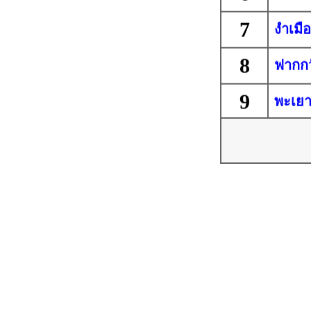
7
งำเมื
8
ฟากกว
9
พะเยา