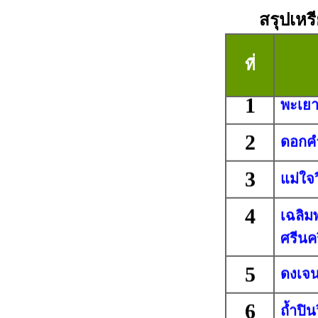
สรุปเหร
ที่
1
พะเย
2
ดอกคำ
3
แม่ใจ
4
เฉลิม
ศรีนค
5
ดงเจ
6
ถ้ำปิ