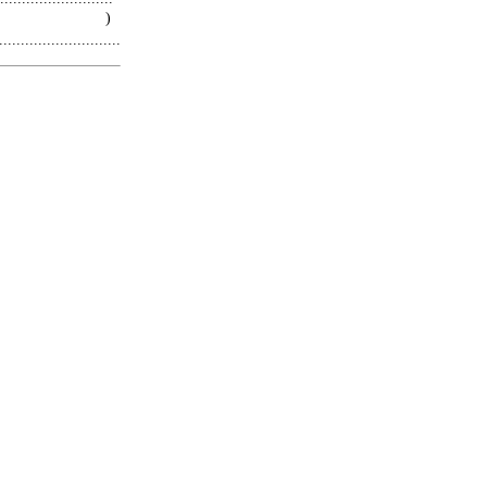
 )
.........................