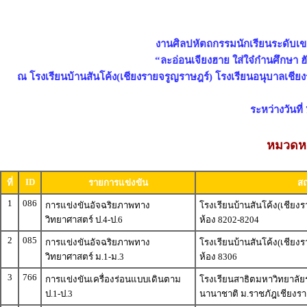
งานศิลปหัตถกรรมนักเรียนระดับเขตพ
“ละอ่อนเจียงฮาย ใส่ใจ๋ก๋านศึกษา ฮั
ณ โรงเรียนบ้านสันโค้ง(เชียงรายจรูญราษฎร์) โรงเรียนอนุบาลเชีย
ระหว่างวันที
หมวดหมู
ID
ที่
รายการแข่งขัน
สถ
1
086
การแข่งขันอัจฉริยภาพทาง
โรงเรียนบ้านสันโค้ง(เชียง
วิทยาศาสตร์ ป.4-ป.6
ห้อง 8202-8204
2
085
การแข่งขันอัจฉริยภาพทาง
โรงเรียนบ้านสันโค้ง(เชียง
วิทยาศาสตร์ ม.1-ม.3
ห้อง 8306
3
766
การแข่งขันเครื่องร่อนแบบเดินตาม
โรงเรียนสาธิตมหาวิทยาลัย
ป.1-ป.3
นานาชาติ ม.ราชภัฎเชียงร