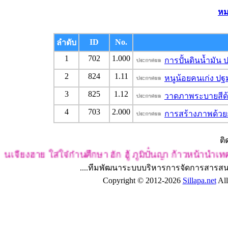
หม
ID
No.
ลำดับ
1
702
1.000
การปั้นดินน้ำมัน 
2
824
1.11
หนูน้อยคนเก่ง ปฐ
3
825
1.12
วาดภาพระบายสีด้ว
4
703
2.000
การสร้างภาพด้วย
ติ
เจียงฮาย ใส่ใจ๋ก๋านศึกษา ฮัก ฮู้ ภูมิปั๋นญา ก้าวหน้านำเทคโ
....ทีมพัฒนาระบบบริหารการจัดการสารสน
Copyright © 2012-2026
Sillapa.net
All