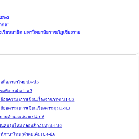
 ๒๕๖๕
สากล"
งเรียนสาธิต มหาวิทยาลัยราชภัฎเชียงราย
อสื่อภาษาไทย ป.4-ป.6
มพิจารณ์ ม.1-ม.3
ยถ้อยความ (การเขียนเรื่องจากภาพ) ป.1-ป.3
ยถ้อยความ (การเขียนเรียงความ) ม.1-ม.3
ขยานทำนองเสนาะ ป.4-ป.6
นคนรุ่นใหม่ กลอนสี่ (๔ บท) ป.4-ป.6
พท์ภาษาไทย (คำคมเดิม) ป.4-ป.6