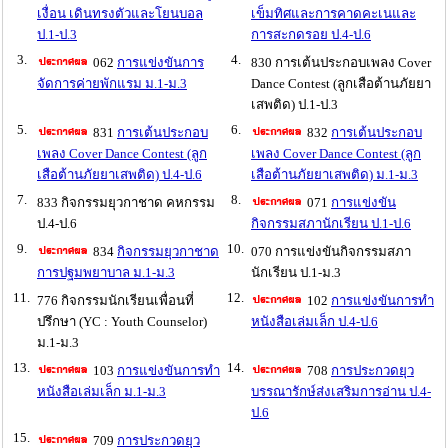
เงื่อน เดินทรงตัวและโยนบอล
เข็มทิศและการคาดคะเนและ
ป.1-ป.3
การสะกดรอย ป.4-ป.6
3.
4.
062
การแข่งขันการ
830 การเต้นประกอบเพลง Cover
จัดการค่ายพักแรม ม.1-ม.3
Dance Contest (ลูกเสือต้านภัยยา
เสพติด) ป.1-ป.3
5.
6.
831
การเต้นประกอบ
832
การเต้นประกอบ
เพลง Cover Dance Contest (ลูก
เพลง Cover Dance Contest (ลูก
เสือต้านภัยยาเสพติด) ป.4-ป.6
เสือต้านภัยยาเสพติด) ม.1-ม.3
7.
8.
833 กิจกรรมยุวกาชาด คหกรรม
071
การแข่งขัน
ป.4-ป.6
กิจกรรมสภานักเรียน ป.1-ป.6
9.
10.
834
กิจกรรมยุวกาชาด
070 การแข่งขันกิจกรรมสภา
การปฐมพยาบาล ม.1-ม.3
นักเรียน ป.1-ม.3
11.
12.
776 กิจกรรมนักเรียนเพื่อนที่
102
การแข่งขันการทำ
ปรึกษา (YC : Youth Counselor)
หนังสือเล่มเล็ก ป.4-ป.6
ม.1-ม.3
13.
14.
103
การแข่งขันการทำ
708
การประกวดยุว
หนังสือเล่มเล็ก ม.1-ม.3
บรรณารักษ์ส่งเสริมการอ่าน ป.4-
ป.6
15.
709
การประกวดยุว