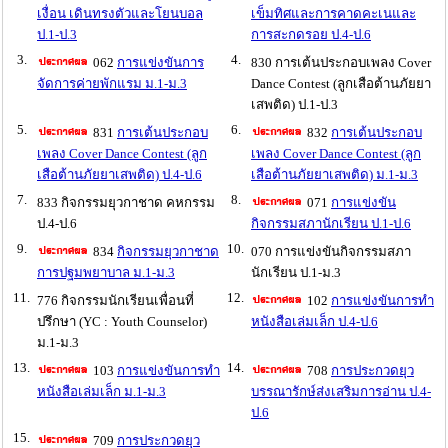
เงื่อน เดินทรงตัวและโยนบอล
เข็มทิศและการคาดคะเนและ
ป.1-ป.3
การสะกดรอย ป.4-ป.6
3.
4.
062
การแข่งขันการ
830 การเต้นประกอบเพลง Cover
จัดการค่ายพักแรม ม.1-ม.3
Dance Contest (ลูกเสือต้านภัยยา
เสพติด) ป.1-ป.3
5.
6.
831
การเต้นประกอบ
832
การเต้นประกอบ
เพลง Cover Dance Contest (ลูก
เพลง Cover Dance Contest (ลูก
เสือต้านภัยยาเสพติด) ป.4-ป.6
เสือต้านภัยยาเสพติด) ม.1-ม.3
7.
8.
833 กิจกรรมยุวกาชาด คหกรรม
071
การแข่งขัน
ป.4-ป.6
กิจกรรมสภานักเรียน ป.1-ป.6
9.
10.
834
กิจกรรมยุวกาชาด
070 การแข่งขันกิจกรรมสภา
การปฐมพยาบาล ม.1-ม.3
นักเรียน ป.1-ม.3
11.
12.
776 กิจกรรมนักเรียนเพื่อนที่
102
การแข่งขันการทำ
ปรึกษา (YC : Youth Counselor)
หนังสือเล่มเล็ก ป.4-ป.6
ม.1-ม.3
13.
14.
103
การแข่งขันการทำ
708
การประกวดยุว
หนังสือเล่มเล็ก ม.1-ม.3
บรรณารักษ์ส่งเสริมการอ่าน ป.4-
ป.6
15.
709
การประกวดยุว