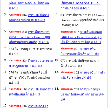
เงื่อน เดินทรงตัวและโยนบอล
เข็มทิศและการคาดคะเนและ
ป.1-ป.3
การสะกดรอย ป.4-ป.6
3.
4.
062
การแข่งขันการ
830 การเต้นประกอบเพลง Cover
จัดการค่ายพักแรม ม.1-ม.3
Dance Contest (ลูกเสือต้านภัยยา
เสพติด) ป.1-ป.3
5.
6.
831
การเต้นประกอบ
832
การเต้นประกอบ
เพลง Cover Dance Contest (ลูก
เพลง Cover Dance Contest (ลูก
เสือต้านภัยยาเสพติด) ป.4-ป.6
เสือต้านภัยยาเสพติด) ม.1-ม.3
7.
8.
833 กิจกรรมยุวกาชาด คหกรรม
071
การแข่งขัน
ป.4-ป.6
กิจกรรมสภานักเรียน ป.1-ป.6
9.
10.
834
กิจกรรมยุวกาชาด
070 การแข่งขันกิจกรรมสภา
การปฐมพยาบาล ม.1-ม.3
นักเรียน ป.1-ม.3
11.
12.
776 กิจกรรมนักเรียนเพื่อนที่
102
การแข่งขันการทำ
ปรึกษา (YC : Youth Counselor)
หนังสือเล่มเล็ก ป.4-ป.6
ม.1-ม.3
13.
14.
103
การแข่งขันการทำ
708
การประกวดยุว
หนังสือเล่มเล็ก ม.1-ม.3
บรรณารักษ์ส่งเสริมการอ่าน ป.4-
ป.6
15.
709
การประกวดยุว